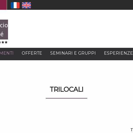
cio
té
MENTI
OFFERTE
SEMINARI E GRUPPI
ESPERIENZE
TRILOCALI
T