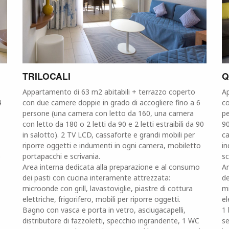
TRILOCALI
Q
Appartamento di 63 m2 abitabili + terrazzo coperto
Ap
4
con due camere doppie in grado di accogliere fino a 6
co
persone (una camera con letto da 160, una camera
pe
con letto da 180 o 2 letti da 90 e 2 letti estraibili da 90
90
in salotto). 2 TV LCD, cassaforte e grandi mobili per
ca
riporre oggetti e indumenti in ogni camera, mobiletto
in
o
portapacchi e scrivania.
sc
Area interna dedicata alla preparazione e al consumo
Ar
dei pasti con cucina interamente attrezzata:
de
microonde con grill, lavastoviglie, piastre di cottura
mi
elettriche, frigorifero, mobili per riporre oggetti.
el
Bagno con vasca e porta in vetro, asciugacapelli,
1 
distributore di fazzoletti, specchio ingrandente, 1 WC
se