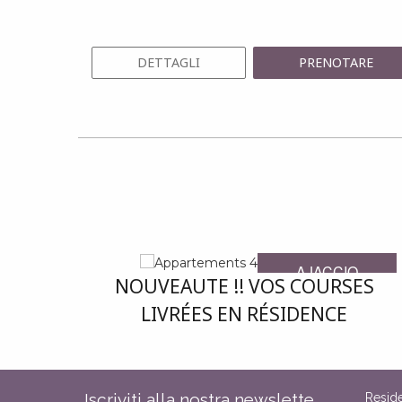
DETTAGLI
PRENOTARE
AJACCIO
NOUVEAUTE !! VOS COURSES
FINI LE
LIVRÉES EN RÉSIDENCE
STRESS DU
SUPERMARCHÉ
AVEC NOUS...
Iscriviti alla nostra newslette
Resid