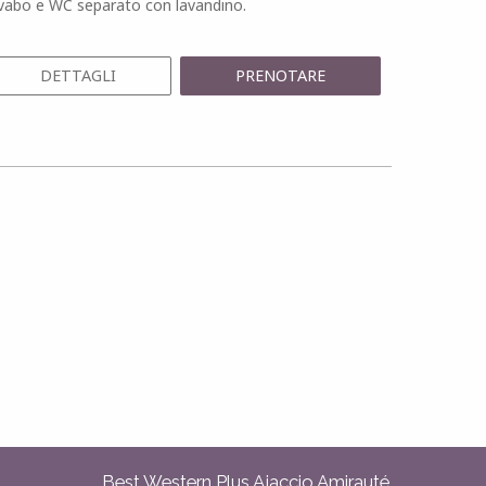
vabo e WC separato con lavandino.
DETTAGLI
PRENOTARE
Best Western Plus Ajaccio Amirauté