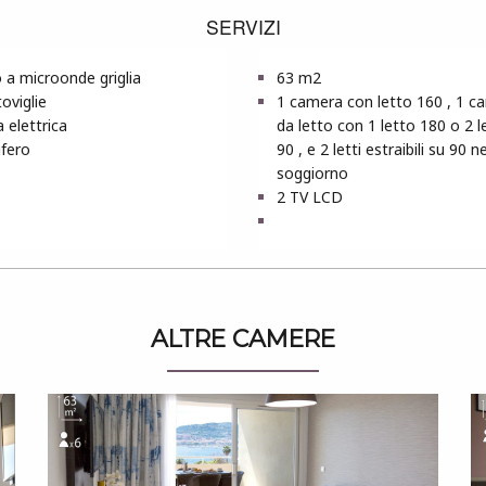
SERVIZI
 a microonde griglia
63 m2
oviglie
1 camera con letto 160 , 1 c
 elettrica
da letto con 1 letto 180 o 2 le
ifero
90 , e 2 letti estraibili su 90 ne
soggiorno
2 TV LCD
ALTRE CAMERE