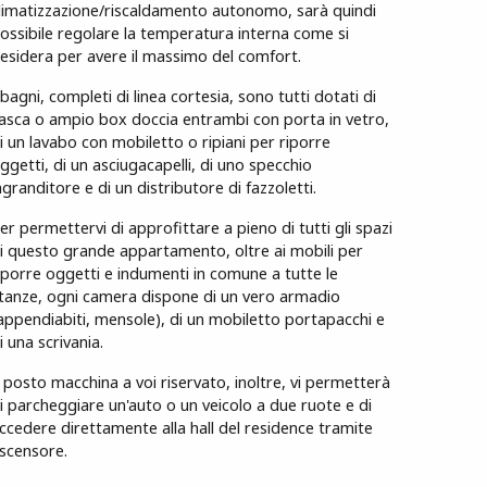
limatizzazione/riscaldamento autonomo, sarà quindi
ossibile regolare la temperatura interna come si
esidera per avere il massimo del comfort.
 bagni, completi di linea cortesia, sono tutti dotati di
asca o ampio box doccia entrambi con porta in vetro,
i un lavabo con mobiletto o ripiani per riporre
ggetti, di un asciugacapelli, di uno specchio
ngranditore e di un distributore di fazzoletti.
er permettervi di approfittare a pieno di tutti gli spazi
i questo grande appartamento, oltre ai mobili per
iporre oggetti e indumenti in comune a tutte le
tanze, ogni camera dispone di un vero armadio
appendiabiti, mensole), di un mobiletto portapacchi e
i una scrivania.
l posto macchina a voi riservato, inoltre, vi permetterà
i parcheggiare un'auto o un veicolo a due ruote e di
ccedere direttamente alla hall del residence tramite
scensore.