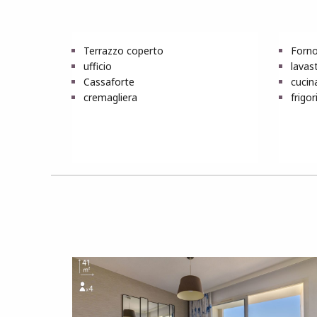
Terrazzo coperto
Forno
ufficio
lavast
Cassaforte
cucina
cremagliera
frigor