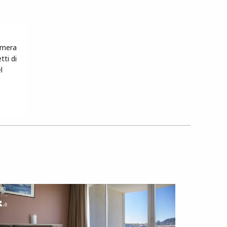
amera
tti di
l