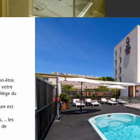
n-être.
, votre
vilège du
ure est
... les
t de