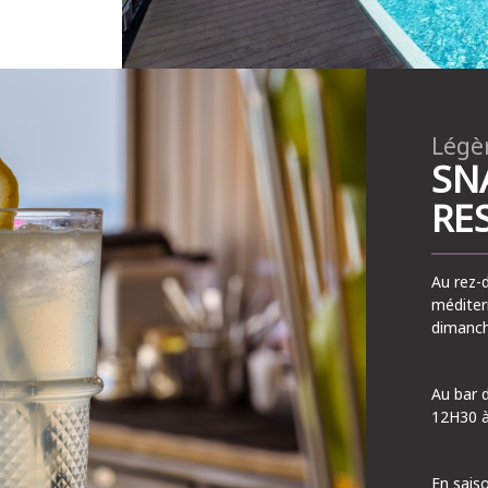
Légèr
SN
RE
Au rez-
méditer
dimanch
Au bar 
12H30 à
En sais