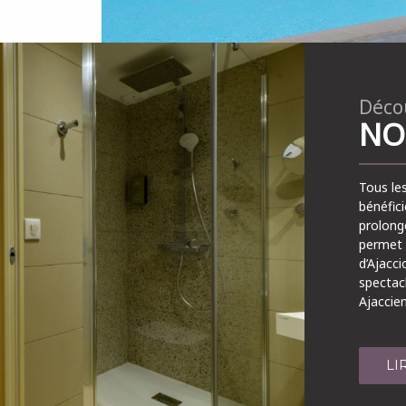
Déco
NO
Tous le
bénéfici
prolong
permet 
d’Ajacci
spectacl
Ajaccie
LI