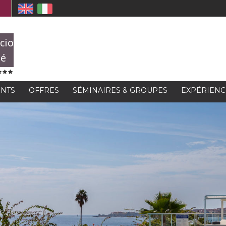
cio
té
NTS
OFFRES
SÉMINAIRES & GROUPES
EXPÉRIENC