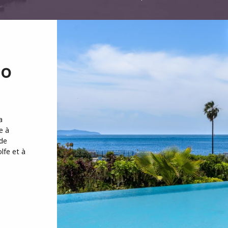
io
a
e à
de
lfe et à